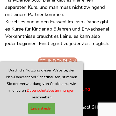
Irish-Dance Solo. Daher gibt es hier einen
separaten Kurs, und man muss nicht zwingend
mit einem Partner kommen.
Kitzelt es nun in den Füssen! Im Irish-Dance gibt
es Kurse für Kinder ab 5 Jahren und Erwachsene!
Vorkenntnisse braucht es keine, es kann also
jeder beginnen, Einstieg ist zu jeder Zeit möglich.
STUNDENPLAN
Durch die Nutzung dieser Website, der
Irish-Danceschool Schaffhausen, stimmen
Sie der Verwendung von Cookies zu, wie
AGB
Datenschutzerklärung
in unseren
Datenschutzbestimmungen
Kontakt
beschrieben.
Copyright 2026 Irish-Danceschool SH
Einverstanden